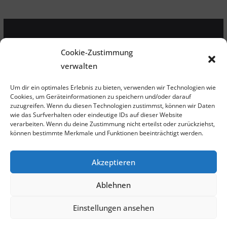
LIFTEC Brinkmann
Cookie-Zustimmung
Landesstrasse 13
verwalten
6406 Oberhofen
Österreich
Um dir ein optimales Erlebnis zu bieten, verwenden wir Technologien wie
Cookies, um Geräteinformationen zu speichern und/oder darauf
zuzugreifen. Wenn du diesen Technologien zustimmst, können wir Daten
Kontakt
wie das Surfverhalten oder eindeutige IDs auf dieser Website
verarbeiten. Wenn du deine Zustimmung nicht erteilst oder zurückziehst,
Datenschutzerklärung
können bestimmte Merkmale und Funktionen beeinträchtigt werden.
Impressum
Akzeptieren
Cookie Policy
Ablehnen
Einstellungen ansehen
Copyright © 2026
LIFTEC Brinkmann
. All rights reserved.